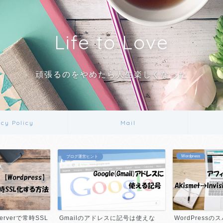
Life to Love
頑張るのをやめたら人生楽しくなった
acy Policy
Mail
Wordpress
ブログ運営ヒント
serverで常時SSL
Gmailのアドレスに記号は使えな
WordPress