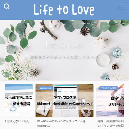
Life to Love
頑張るのをやめたら人生楽しくなった
Wordpress
ITお役立ち情報
スに記号は使えない？新し
WordPressのスパム対策プラグインを
趣味・副業用の名刺は
Akismet...
のプリンターで印刷...